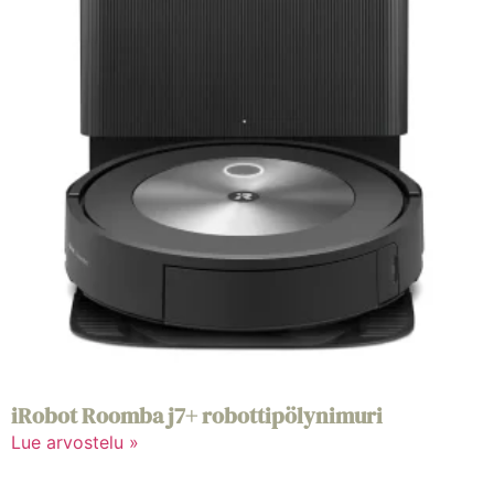
iRobot Roomba j7+ robottipölynimuri
Lue arvostelu »