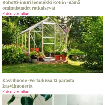
Robotti-imuri lemmikki kotiin -nämä
ominaisuudet ratkaisevat
Katso vertailu»
Kasvihuone -vertailussa 12 parasta
kasvihuonetta
Katso vertailu»