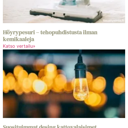
Höyrypesuri – tehopuhdistusta ilman
kemikaaleja
Katso vertailu»
Suosituimmat desing kattovalaisimet