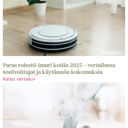
Paras robotti-imuri kotiin 2025 – vertailussa
testivoittajat ja käytännön kokemuksia
Katso vertailu»