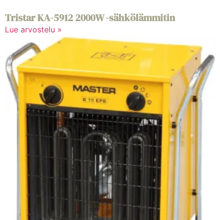
Tristar KA-5912 2000W -sähkölämmitin
Lue arvostelu »