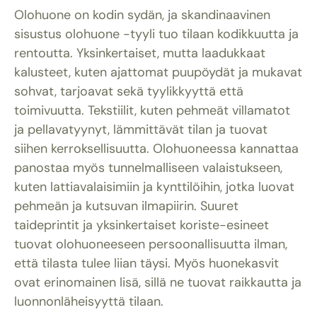
Olohuone on kodin sydän, ja skandinaavinen
sisustus olohuone -tyyli tuo tilaan kodikkuutta ja
rentoutta. Yksinkertaiset, mutta laadukkaat
kalusteet, kuten ajattomat puupöydät ja mukavat
sohvat, tarjoavat sekä tyylikkyyttä että
toimivuutta. Tekstiilit, kuten pehmeät villamatot
ja pellavatyynyt, lämmittävät tilan ja tuovat
siihen kerroksellisuutta. Olohuoneessa kannattaa
panostaa myös tunnelmalliseen valaistukseen,
kuten lattiavalaisimiin ja kynttilöihin, jotka luovat
pehmeän ja kutsuvan ilmapiirin. Suuret
taideprintit ja yksinkertaiset koriste-esineet
tuovat olohuoneeseen persoonallisuutta ilman,
että tilasta tulee liian täysi. Myös huonekasvit
ovat erinomainen lisä, sillä ne tuovat raikkautta ja
luonnonläheisyyttä tilaan.