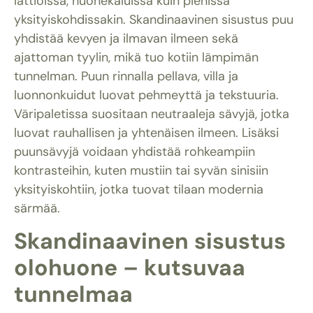
lattioissa, huonekaluissa kuin pienissä
yksityiskohdissakin. Skandinaavinen sisustus puu
yhdistää kevyen ja ilmavan ilmeen sekä
ajattoman tyylin, mikä tuo kotiin lämpimän
tunnelman. Puun rinnalla pellava, villa ja
luonnonkuidut luovat pehmeyttä ja tekstuuria.
Väripaletissa suositaan neutraaleja sävyjä, jotka
luovat rauhallisen ja yhtenäisen ilmeen. Lisäksi
puunsävyjä voidaan yhdistää rohkeampiin
kontrasteihin, kuten mustiin tai syvän sinisiin
yksityiskohtiin, jotka tuovat tilaan modernia
särmää.
Skandinaavinen sisustus
olohuone – kutsuvaa
tunnelmaa