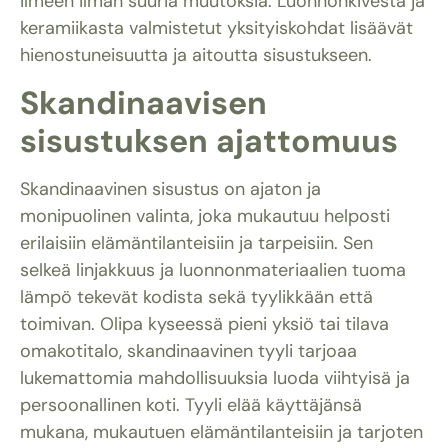
ilmeen ilman suuria muutoksia. Luonnonkivestä ja
keramiikasta valmistetut yksityiskohdat lisäävät
hienostuneisuutta ja aitoutta sisustukseen.
Skandinaavisen
sisustuksen ajattomuus
Skandinaavinen sisustus on ajaton ja
monipuolinen valinta, joka mukautuu helposti
erilaisiin elämäntilanteisiin ja tarpeisiin. Sen
selkeä linjakkuus ja luonnonmateriaalien tuoma
lämpö tekevät kodista sekä tyylikkään että
toimivan. Olipa kyseessä pieni yksiö tai tilava
omakotitalo, skandinaavinen tyyli tarjoaa
lukemattomia mahdollisuuksia luoda viihtyisä ja
persoonallinen koti. Tyyli elää käyttäjänsä
mukana, mukautuen elämäntilanteisiin ja tarjoten