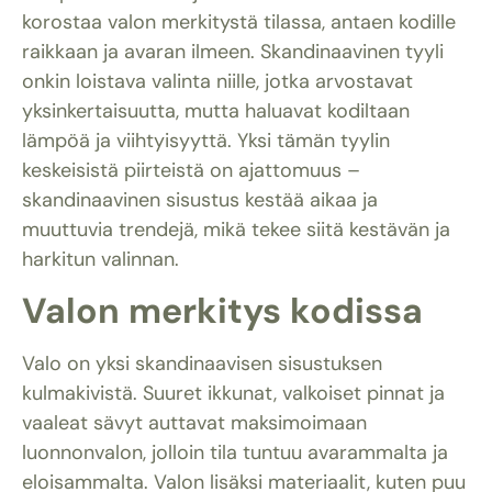
korostaa valon merkitystä tilassa, antaen kodille
raikkaan ja avaran ilmeen. Skandinaavinen tyyli
onkin loistava valinta niille, jotka arvostavat
yksinkertaisuutta, mutta haluavat kodiltaan
lämpöä ja viihtyisyyttä. Yksi tämän tyylin
keskeisistä piirteistä on ajattomuus –
skandinaavinen sisustus kestää aikaa ja
muuttuvia trendejä, mikä tekee siitä kestävän ja
harkitun valinnan.
Valon merkitys kodissa
Valo on yksi skandinaavisen sisustuksen
kulmakivistä. Suuret ikkunat, valkoiset pinnat ja
vaaleat sävyt auttavat maksimoimaan
luonnonvalon, jolloin tila tuntuu avarammalta ja
eloisammalta. Valon lisäksi materiaalit, kuten puu