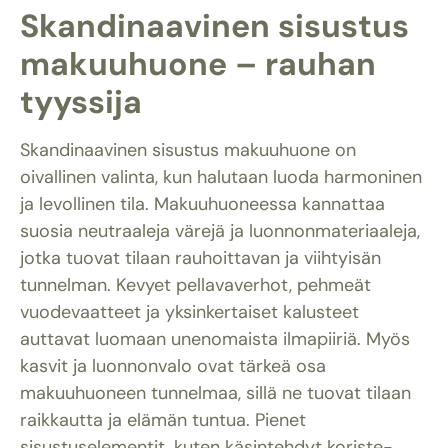
Skandinaavinen sisustus
makuuhuone – rauhan
tyyssija
Skandinaavinen sisustus makuuhuone on
oivallinen valinta, kun halutaan luoda harmoninen
ja levollinen tila. Makuuhuoneessa kannattaa
suosia neutraaleja värejä ja luonnonmateriaaleja,
jotka tuovat tilaan rauhoittavan ja viihtyisän
tunnelman. Kevyet pellavaverhot, pehmeät
vuodevaatteet ja yksinkertaiset kalusteet
auttavat luomaan unenomaista ilmapiiriä. Myös
kasvit ja luonnonvalo ovat tärkeä osa
makuuhuoneen tunnelmaa, sillä ne tuovat tilaan
raikkautta ja elämän tuntua. Pienet
sisustuselementit, kuten käsintehdyt koriste-