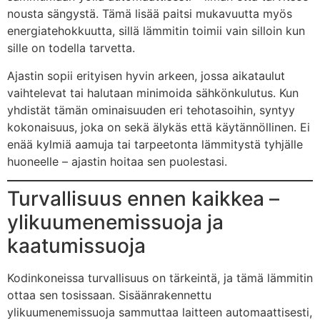
nousta sängystä. Tämä lisää paitsi mukavuutta myös
energiatehokkuutta, sillä lämmitin toimii vain silloin kun
sille on todella tarvetta.
Ajastin sopii erityisen hyvin arkeen, jossa aikataulut
vaihtelevat tai halutaan minimoida sähkönkulutus. Kun
yhdistät tämän ominaisuuden eri tehotasoihin, syntyy
kokonaisuus, joka on sekä älykäs että käytännöllinen. Ei
enää kylmiä aamuja tai tarpeetonta lämmitystä tyhjälle
huoneelle – ajastin hoitaa sen puolestasi.
Turvallisuus ennen kaikkea –
ylikuumenemissuoja ja
kaatumissuoja
Kodinkoneissa turvallisuus on tärkeintä, ja tämä lämmitin
ottaa sen tosissaan. Sisäänrakennettu
ylikuumenemissuoja sammuttaa laitteen automaattisesti,