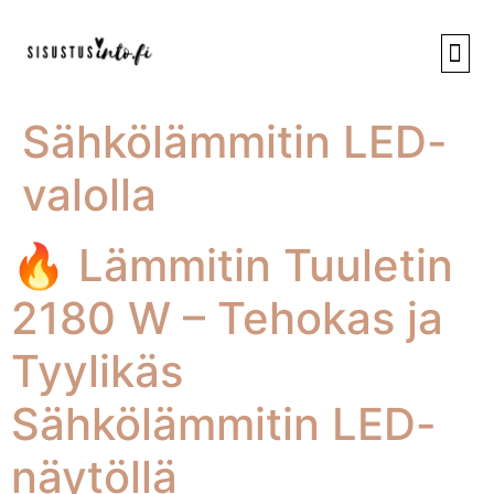
UUSI
SISUST
SISUST
Sähkölämmitin LED-
valolla
🔥 Lämmitin Tuuletin
2180 W – Tehokas ja
Tyylikäs
Sähkölämmitin LED-
näytöllä