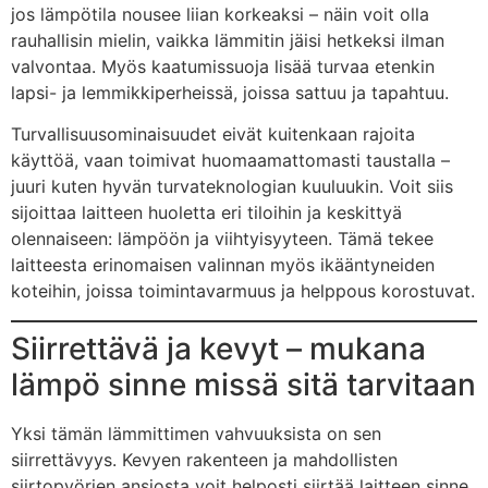
jos lämpötila nousee liian korkeaksi – näin voit olla
rauhallisin mielin, vaikka lämmitin jäisi hetkeksi ilman
valvontaa. Myös kaatumissuoja lisää turvaa etenkin
lapsi- ja lemmikkiperheissä, joissa sattuu ja tapahtuu.
Turvallisuusominaisuudet eivät kuitenkaan rajoita
käyttöä, vaan toimivat huomaamattomasti taustalla –
juuri kuten hyvän turvateknologian kuuluukin. Voit siis
sijoittaa laitteen huoletta eri tiloihin ja keskittyä
olennaiseen: lämpöön ja viihtyisyyteen. Tämä tekee
laitteesta erinomaisen valinnan myös ikääntyneiden
koteihin, joissa toimintavarmuus ja helppous korostuvat.
Siirrettävä ja kevyt – mukana
lämpö sinne missä sitä tarvitaan
Yksi tämän lämmittimen vahvuuksista on sen
siirrettävyys. Kevyen rakenteen ja mahdollisten
siirtopyörien ansiosta voit helposti siirtää laitteen sinne,