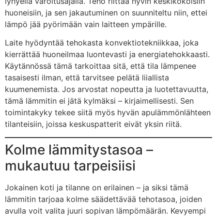
lyhyellä varoitusajalla. Teho riittää hyvin keskikokoisiin
huoneisiin, ja sen jakautuminen on suunniteltu niin, ettei
lämpö jää pyörimään vain laitteen ympärille.
Laite hyödyntää tehokasta konvektiotekniikkaa, joka
kierrättää huoneilmaa luontevasti ja energiatehokkaasti.
Käytännössä tämä tarkoittaa sitä, että tila lämpenee
tasaisesti ilman, että tarvitsee pelätä liiallista
kuumenemista. Jos arvostat nopeutta ja luotettavuutta,
tämä lämmitin ei jätä kylmäksi – kirjaimellisesti. Sen
toimintakyky tekee siitä myös hyvän apulämmönlähteen
tilanteisiin, joissa keskuspatterit eivät yksin riitä.
Kolme lämmitystasoa –
mukautuu tarpeisiisi
Jokainen koti ja tilanne on erilainen – ja siksi tämä
lämmitin tarjoaa kolme säädettävää tehotasoa, joiden
avulla voit valita juuri sopivan lämpömäärän. Kevyempi