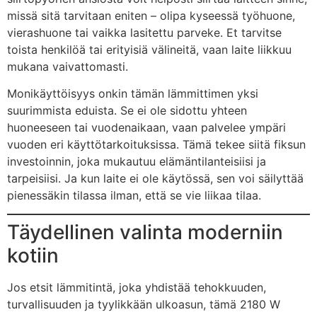
missä sitä tarvitaan eniten – olipa kyseessä työhuone,
vierashuone tai vaikka lasitettu parveke. Et tarvitse
toista henkilöä tai erityisiä välineitä, vaan laite liikkuu
mukana vaivattomasti.
Monikäyttöisyys onkin tämän lämmittimen yksi
suurimmista eduista. Se ei ole sidottu yhteen
huoneeseen tai vuodenaikaan, vaan palvelee ympäri
vuoden eri käyttötarkoituksissa. Tämä tekee siitä fiksun
investoinnin, joka mukautuu elämäntilanteisiisi ja
tarpeisiisi. Ja kun laite ei ole käytössä, sen voi säilyttää
pienessäkin tilassa ilman, että se vie liikaa tilaa.
Täydellinen valinta moderniin
kotiin
Jos etsit lämmitintä, joka yhdistää tehokkuuden,
turvallisuuden ja tyylikkään ulkoasun, tämä 2180 W