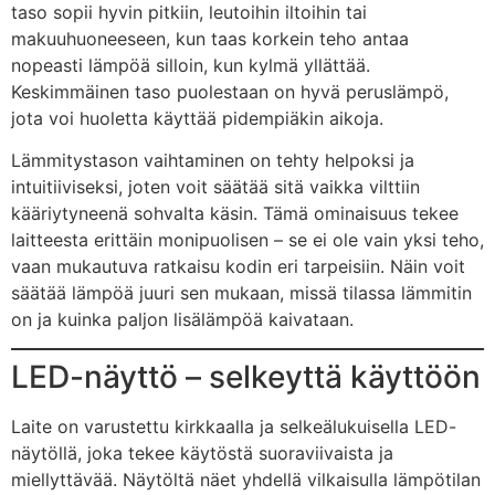
taso sopii hyvin pitkiin, leutoihin iltoihin tai
makuuhuoneeseen, kun taas korkein teho antaa
nopeasti lämpöä silloin, kun kylmä yllättää.
Keskimmäinen taso puolestaan on hyvä peruslämpö,
jota voi huoletta käyttää pidempiäkin aikoja.
Lämmitystason vaihtaminen on tehty helpoksi ja
intuitiiviseksi, joten voit säätää sitä vaikka vilttiin
kääriytyneenä sohvalta käsin. Tämä ominaisuus tekee
laitteesta erittäin monipuolisen – se ei ole vain yksi teho,
vaan mukautuva ratkaisu kodin eri tarpeisiin. Näin voit
säätää lämpöä juuri sen mukaan, missä tilassa lämmitin
on ja kuinka paljon lisälämpöä kaivataan.
LED-näyttö – selkeyttä käyttöön
Laite on varustettu kirkkaalla ja selkeälukuisella LED-
näytöllä, joka tekee käytöstä suoraviivaista ja
miellyttävää. Näytöltä näet yhdellä vilkaisulla lämpötilan