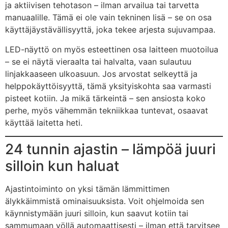
ja aktiivisen tehotason – ilman arvailua tai tarvetta
manuaalille. Tämä ei ole vain tekninen lisä – se on osa
käyttäjäystävällisyyttä, joka tekee arjesta sujuvampaa.
LED-näyttö on myös esteettinen osa laitteen muotoilua
– se ei näytä vieraalta tai halvalta, vaan sulautuu
linjakkaaseen ulkoasuun. Jos arvostat selkeyttä ja
helppokäyttöisyyttä, tämä yksityiskohta saa varmasti
pisteet kotiin. Ja mikä tärkeintä – sen ansiosta koko
perhe, myös vähemmän tekniikkaa tuntevat, osaavat
käyttää laitetta heti.
24 tunnin ajastin – lämpöä juuri
silloin kun haluat
Ajastintoiminto on yksi tämän lämmittimen
älykkäimmistä ominaisuuksista. Voit ohjelmoida sen
käynnistymään juuri silloin, kun saavut kotiin tai
sammumaan yöllä automaattisesti – ilman että tarvitsee