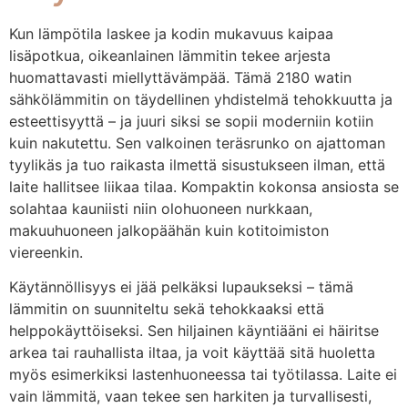
Kun lämpötila laskee ja kodin mukavuus kaipaa
lisäpotkua, oikeanlainen lämmitin tekee arjesta
huomattavasti miellyttävämpää. Tämä 2180 watin
sähkölämmitin on täydellinen yhdistelmä tehokkuutta ja
esteettisyyttä – ja juuri siksi se sopii moderniin kotiin
kuin nakutettu. Sen valkoinen teräsrunko on ajattoman
tyylikäs ja tuo raikasta ilmettä sisustukseen ilman, että
laite hallitsee liikaa tilaa. Kompaktin kokonsa ansiosta se
solahtaa kauniisti niin olohuoneen nurkkaan,
makuuhuoneen jalkopäähän kuin kotitoimiston
viereenkin.
Käytännöllisyys ei jää pelkäksi lupaukseksi – tämä
lämmitin on suunniteltu sekä tehokkaaksi että
helppokäyttöiseksi. Sen hiljainen käyntiääni ei häiritse
arkea tai rauhallista iltaa, ja voit käyttää sitä huoletta
myös esimerkiksi lastenhuoneessa tai työtilassa. Laite ei
vain lämmitä, vaan tekee sen harkiten ja turvallisesti,