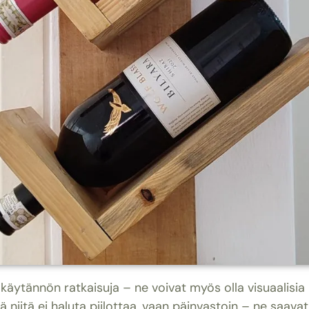
kiä käytännön ratkaisuja – ne voivat myös olla visuaalisi
ttä niitä ei haluta piilottaa, vaan päinvastoin – ne saava