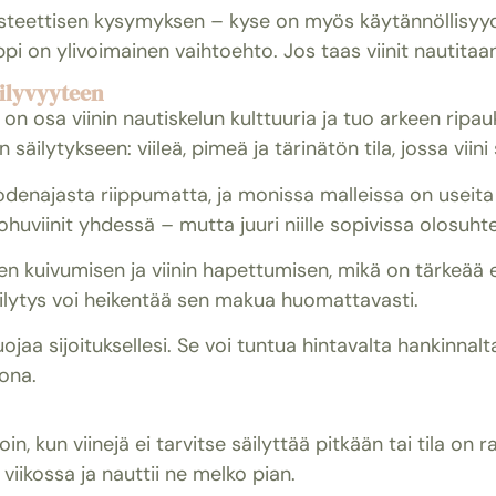
eettisen kysymyksen – kyse on myös käytännöllisyydes
pi on ylivoimainen vaihtoehto. Jos taas viinit nautitaan n
äilyvyyteen
on osa viinin nautiskelun kulttuuria ja tuo arkeen ripau
 säilytykseen: viileä, pimeä ja tärinätön tila, jossa viin
enajasta riippumatta, ja monissa malleissa on useita lä
kuohuviinit yhdessä – mutta juuri niille sopivissa olosuht
n kuivumisen ja viinin hapettumisen, mikä on tärkeää 
säilytys voi heikentää sen makua huomattavasti.
uojaa sijoituksellesi. Se voi tuntua hintavalta hankinnal
ona.
n, kun viinejä ei tarvitse säilyttää pitkään tai tila on ra
i viikossa ja nauttii ne melko pian.