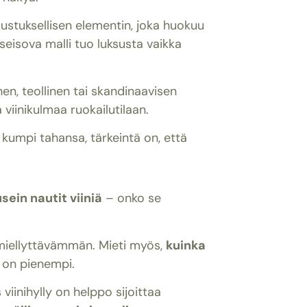
sustuksellisen elementin, joka huokuu
i seisova malli tuo luksusta vaikka
nen, teollinen tai skandinaavisen
viinikulmaa ruokailutilaan.
kumpi tahansa, tärkeintä on, että
sein nautit viiniä
– onko se
ä miellyttävämmän. Mieti myös,
kuinka
y on pienempi.
 viinihylly on helppo sijoittaa