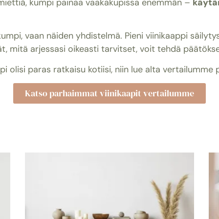
a miettiä, kumpi painaa vaakakupissa enemmän –
käytän
umpi, vaan näiden yhdistelmä. Pieni viinikaappi säilytys
 mitä arjessasi oikeasti tarvitset, voit tehdä päätöksen
 olisi paras ratkaisu kotiisi, niin lue alta vertailumme 
Katso parhaimmat viinikaapit vertailumme