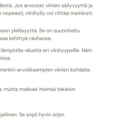
tä. Jos arvostat viinien säilyvyyttä ja
opeasti, viinihylly voi riittää mainiosti.
ksen ylellisyyttä. Se on suunniteltu
i saa kehittyä rauhassa.
mpötila-alueita eri viinityypeille. Näin
eissa.
etenkin arvokkaampien viinien kohdalla.
ta, mutta maksaa itsensä takaisin
jallinen. Se sopii hyvin arjen