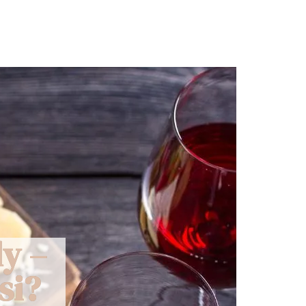
ly –
si?