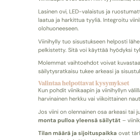
Lasinen ovi, LED-valaistus ja ruostumat
laatua ja harkittua tyyliä. Integroitu vii
olohuoneeseen.
Viinihylly tuo sisustukseen helposti lähe
pelkistetty. Sitä voi käyttää hyödyksi t
Molemmat vaihtoehdot voivat kuvastaa k
säilytysratkaisu tukee arkeasi ja sisust
Valintaa helpottavat kysymykset
Kun pohdit viinikaapin ja viinihyllyn väli
harvinainen herkku vai viikoittainen nau
Jos viini on olennainen osa arkeasi tai
monta pulloa yleensä säilytät
– viini
Tilan määrä ja sijoituspaikka
ovat tärk