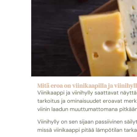
Mitä eroa on viinikaapilla ja viinihyl
Viinikaappi ja viinihylly saattavat näyt
tarkoitus ja ominaisuudet eroavat merkitt
viinin laadun muuttumattomana pitkään
Viinihylly on sen sijaan passiivinen säily
missä viinikaappi pitää lämpötilan tarkast