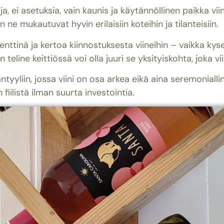
, ei asetuksia, vain kaunis ja käytännöllinen paikka viini
n ne mukautuvat hyvin erilaisiin koteihin ja tilanteisiin.
menttinä ja kertoa kiinnostuksesta viineihin – vaikka kys
n teline keittiössä voi olla juuri se yksityiskohta, joka v
äntyyliin, jossa viini on osa arkea eikä aina seremoniall
 fiilistä ilman suurta investointia.