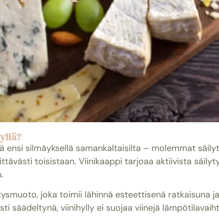
lyllä?
tää ensi silmäyksellä samankaltaisilta – molemmat säilyt
ävästi toisistaan. Viinikaappi tarjoaa aktiivista säilytys
.
tysmuoto, joka toimii lähinnä esteettisenä ratkaisuna ja tu
i säädeltynä, viinihylly ei suojaa viinejä lämpötilavaihte