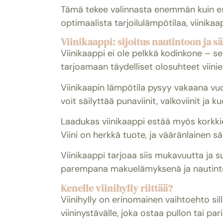
Tämä tekee valinnasta enemmän kuin est
optimaalista tarjoilulämpötilaa, viinikaap
Viinikaappi: sijoitus nautintoon ja s
Viinikaappi ei ole pelkkä kodinkone – se 
tarjoamaan täydelliset olosuhteet viinien
Viinikaapin lämpötila pysyy vakaana vuod
voit säilyttää punaviinit, valkoviinit ja 
Laadukas viinikaappi estää myös korkkie
Viini on herkkä tuote, ja vääränlainen 
Viinikaappi tarjoaa siis mukavuutta ja s
parempana makuelämyksenä ja nautint
Kenelle viinihylly riittää?
Viinihylly on erinomainen vaihtoehto silloi
viininystävälle, joka ostaa pullon tai par