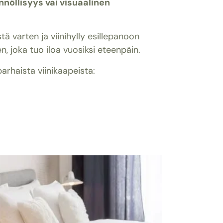
nöllisyys vai visuaalinen
tä varten ja viinihylly esillepanoon
, joka tuo iloa vuosiksi eteenpäin.
parhaista viinikaapeista: