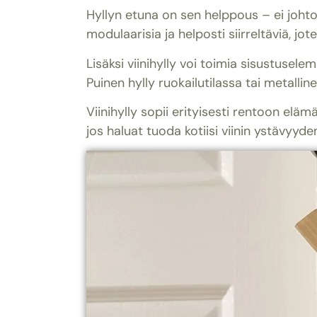
Hyllyn etuna on sen helppous – ei johtoja
modulaarisia ja helposti siirreltäviä, jote
Lisäksi viinihylly voi toimia sisustusele
Puinen hylly ruokailutilassa tai metalline
Viinihylly sopii erityisesti rentoon eläm
jos haluat tuoda kotiisi viinin ystävyyden