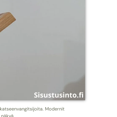
a katseenvangitsijoita. Modernit
t näkyä.