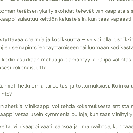
toman teräksen yksityiskohdat tekevät viinikaapista si
nikaappi sulautuu keittiön kalusteisiin, kun taas vapaast
styttävää charmia ja kodikkuutta – se voi olla rustiikki
yhjien seinäpintojen täyttämiseen tai luomaan kodikasta 
odin asukkaan makua ja elämäntyyliä. Olipa valintasi 
uksesi kokonaisuutta.
llä, mieti hetki omia tarpeitasi ja tottumuksiasi.
Kuinka u
tinto?
 juhlahetkiä, viinikaappi voi tehdä kokemuksesta entist
kaappi vetää usein kymmeniä pulloja, kun taas viinihyll
eitä: viinikaappi vaatii sähköä ja ilmanvaihtoa, kun taas