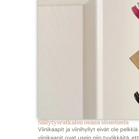
Säilytysratkaisu osana sisustusta
Viinikaapit ja viinihyllyt eivät ole pelk
viinikaapit ovat usein niin tyylikkäitä, e