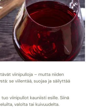
tävät viinipulloja – mutta niiden
tä: se viilentää, suojaa ja säilyttää
o viinipullot kauniisti esille. Siinä
luilta, valolta tai kuivuudelta.