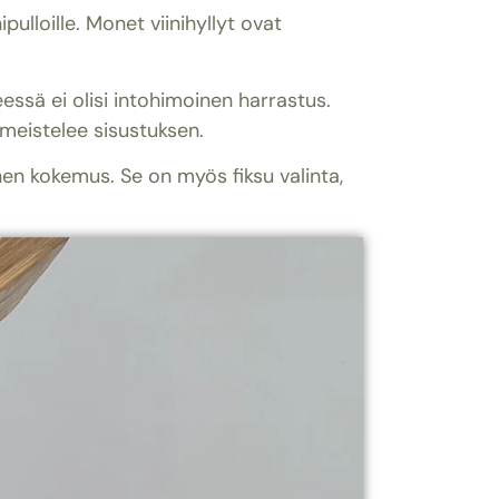
pulloille. Monet viinihyllyt ovat
eessä ei olisi intohimoinen harrastus.
iimeistelee sisustuksen.
inen kokemus. Se on myös fiksu valinta,