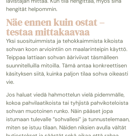
lävistäjän mittaa. Kun tila hengittää, myös sinä
hengität helpommin.
Näe ennen kuin ostat –
testaa mittakaavaa
Yksi suosituimmista ja tehokkaimmista kikoista
sohvan koon arviointiin on maalarinteipin käyttö.
Teippaa lattiaan sohvan ääriviivat täsmälleen
suunnitelluilla mitoilla. Tämä antaa konkreettisen
käsityksen siitä, kuinka paljon tilaa sohva oikeasti
vie.
Jos haluat viedä hahmottelun vielä pidemmälle,
kokoa pahvilaatikoista tai tyhjistä pahvikoteloista
sohvan muotoinen runko. Näin pääset jopa
istumaan tulevalle ”sohvallesi” ja tunnustelemaan,
miten se istuu tilaan. Näiden niksien avulla vältät
hutiostokset ja säästät sekä aikaa että rahaa.