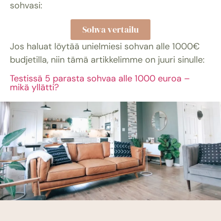
sohvasi:
Sohva vertailu
Jos haluat löytää unielmiesi sohvan alle 1000€
budjetilla, niin tämä artikkelimme on juuri sinulle:
Testissä 5 parasta sohvaa alle 1000 euroa –
mikä yllätti?