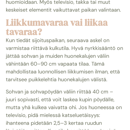
huomioidaan. Myös televisio, takka tai muut
keskeiset elementit vaikuttavat paikan valintaan.
Liikkumavaraa vai liikaa
tavaraa?
Kun tiedät sijoituspaikan, seuraava askel on
varmistaa riittävä kulkutila. Hyvä nyrkkisääntö on
jättää sohvan ja muiden huonekalujen väliin
vähintään 60–90 cm vapaata tilaa. Tämä
mahdollistaa luonnollisen liikkumisen ilman, että
tarvitsee puikkelehtia huonekalujen välistä.
Sohvan ja sohvapöydän väliin riittää 40 cm –
juuri sopivasti, että voit laskea kupin pöydälle,
mutta yhä kulkea vaivatta ohi. Jos huoneessa on
televisio, pidä mielessä katseluetäisyys:
ihanteena pidetään 2,5–3 kertaa ruudun