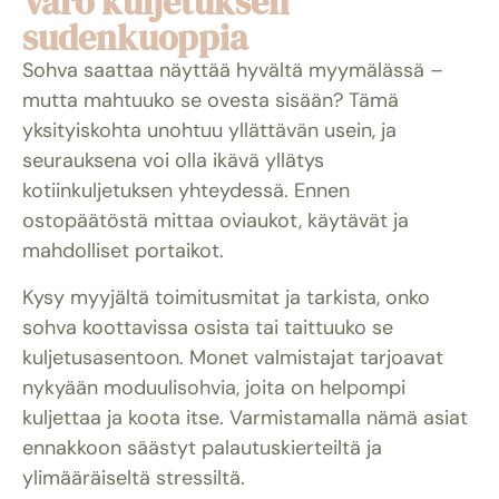
Varo kuljetuksen
sudenkuoppia
Sohva saattaa näyttää hyvältä myymälässä –
mutta mahtuuko se ovesta sisään? Tämä
yksityiskohta unohtuu yllättävän usein, ja
seurauksena voi olla ikävä yllätys
kotiinkuljetuksen yhteydessä. Ennen
ostopäätöstä mittaa oviaukot, käytävät ja
mahdolliset portaikot.
Kysy myyjältä toimitusmitat ja tarkista, onko
sohva koottavissa osista tai taittuuko se
kuljetusasentoon. Monet valmistajat tarjoavat
nykyään moduulisohvia, joita on helpompi
kuljettaa ja koota itse. Varmistamalla nämä asiat
ennakkoon säästyt palautuskierteiltä ja
ylimääräiseltä stressiltä.