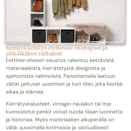
Kestävä kehitys eteisessä: ekologiset ja
pitkäikäiset ratkaisut
Eettinen eteisen sisustus rakentuu kestävistä
materiaaleista, kierrätetystä designista ja
ajattomista valinnoista. Panostamalla laatuun
vältät jatkuvat uusimiset ja luot tilan, joka kestää
aikaa ja elämää.
Kierrätyskalusteet, vintage-naulakot tai itse
kunnostetut penkit voivat tuoda tilaan luonnetta
ja historiaa. Myös materiaalien alkuperällä on
väliä: suosimalla kotimaisia ja vastuullisesti