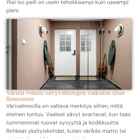
Yksi iso peili on usein tehokkaampi kuin useampi
pieni.
Värien voima: sävyvalintojen vaikutus tilan
ilmeeseen
Värivalinnoilla on valtava merkitys siihen, miltä
eteinen tuntuu. Vaaleat sävyt avartavat, kun taas
tummemmat tuovat syvyyttä ja kodikkuutta.
Rohkeat yksityiskohdat, kuten värikäs matto tai