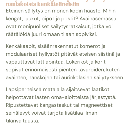
naulakoista kenkätelineisiin
Eteinen säilytys on monen kodin haaste. Mihin
kengät, laukut, pipot ja postit? Avainasemassa
ovat monipuoliset säilytysratkaisut, jotka voi
räätälöidä juuri omaan tilaan sopiviksi.
Kenkäkaapit, sisäänrakennetut komerot ja
modulaariset hyllystöt pitävät eteisen siistinä ja
vapauttavat lattiapintaa. Lokerikot ja korit
sopivat erinomaisesti pienten tavaroiden, kuten
avainten, hanskojen tai aurinkolasien säilytykseen.
Lapsiperheissä matalalla sijaitsevat laatikot
helpottavat lasten oma-aloitteista järjestystä.
Ripustettavat kangastaskut tai magneettiset
seinälevyt voivat tarjota lisätilaa ilman
tilanvaltausta.