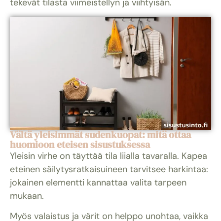
tekevät tilasta viimeistellyn ja viihtyisän.
Vältä yleisimmät sudenkuopat: mitä ottaa
huomioon eteisen sisustuksessa
Yleisin virhe on täyttää tila liialla tavaralla. Kapea
eteinen säilytysratkaisuineen tarvitsee harkintaa:
jokainen elementti kannattaa valita tarpeen
mukaan.
Myös valaistus ja värit on helppo unohtaa, vaikka