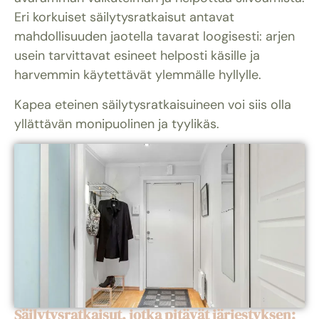
Eri korkuiset säilytysratkaisut antavat
mahdollisuuden jaotella tavarat loogisesti: arjen
usein tarvittavat esineet helposti käsille ja
harvemmin käytettävät ylemmälle hyllylle.
Kapea eteinen säilytysratkaisuineen voi siis olla
yllättävän monipuolinen ja tyylikäs.
Säilytysratkaisut, jotka pitävät järjestyksen: