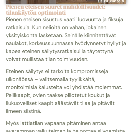
Pienen eteisen suuret mahdollisuudet:
tilankäytön optimointi
Pienen eteisen sisustus vaatii luovuutta ja fiksuja
ratkaisuja. Kun neliöitä on vähän, jokainen
yksityiskohta lasketaan. Seinälle kiinnitettävät
naulakot, korkeussuunnassa hyödynnetyt hyllyt ja
kapea eteinen säilytysratkaisuilla täytettynä
voivat mullistaa tilan toimivuuden.
Eteinen säilytys ei tarkoita kompromisseja
ulkonäössä – valitsemalla tyylikkäitä,
monitoimisia kalusteita voi yhdistää molemmat.
Peilikaapit, ovien taakse piilotetut koukut ja
liukuovelliset kaapit säästävät tilaa ja pitävät
ilmeen siistinä.
Myös lattiatilan vapaana pitäminen antaa
avaramman vaikutelman ja helpottaa siivoamista.