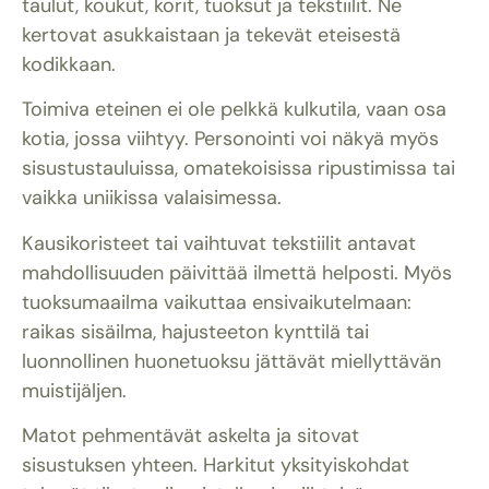
taulut, koukut, korit, tuoksut ja tekstiilit. Ne
kertovat asukkaistaan ja tekevät eteisestä
kodikkaan.
Toimiva eteinen ei ole pelkkä kulkutila, vaan osa
kotia, jossa viihtyy. Personointi voi näkyä myös
sisustustauluissa, omatekoisissa ripustimissa tai
vaikka uniikissa valaisimessa.
Kausikoristeet tai vaihtuvat tekstiilit antavat
mahdollisuuden päivittää ilmettä helposti. Myös
tuoksumaailma vaikuttaa ensivaikutelmaan:
raikas sisäilma, hajusteeton kynttilä tai
luonnollinen huonetuoksu jättävät miellyttävän
muistijäljen.
Matot pehmentävät askelta ja sitovat
sisustuksen yhteen. Harkitut yksityiskohdat