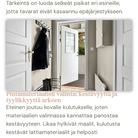
Tärkeintä on luoda selkeät paikat eri esineille,
jotta tavarat eivät kasaannu epäjärjestykseen.
Pintamateriaalien valinta: kestävyyttä ja
tyylikkyyttä arkeen
Eteinen joutuu kovalle kulutukselle, joten
materiaalien valinnassa kannattaa panostaa
kestävyyteen. Likaa hylkivät maalit, kulutusta
kestävät lattiamateriaalit ja helposti